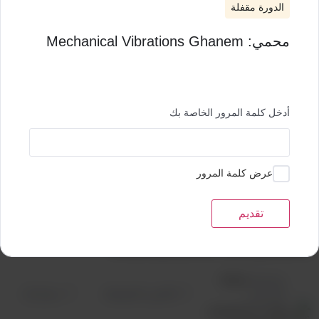
الجامعات
الدورة مقفلة
لوحة حسابي
محمي: Mechanical Vibrations Ghanem
واحة القرآن الكريم
اتصل بنا
خروج
أدخل كلمة المرور الخاصة بك
eBook Store
عرض كلمة المرور
محمي: Mechanical
تقديم
Vibrations Ghanem
بواسطة
Admin
قائمتي المفضلة
مشاركة
التصنيفات :
الهندسة الميكانيكية